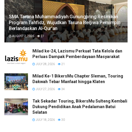
SMA Taruna Muhammadiyah Gunungpring Resmikan
Program Tahfidz, Wujudkan Taruna Berjiwa Pemimpin
Berlandaskan Al-Qur’an
AUGUST 2, 2026
27
Milad ke-24, Lazismu Perkuat Tata Kelola dan
Perluas Dampak Pemberdayaan Masyarakat
JULY 28, 2026
21
Milad Ke-1 BikersMu Chapter Sleman, Touring
Dakwah Tebar Manfaat hingga Klaten
JULY 27, 2026
34
Tak Sekadar Touring, BikersMu Sulteng Kembali
Dukung Pendidikan Anak Pedalaman Batui
Selatan
JULY 18, 2026
30