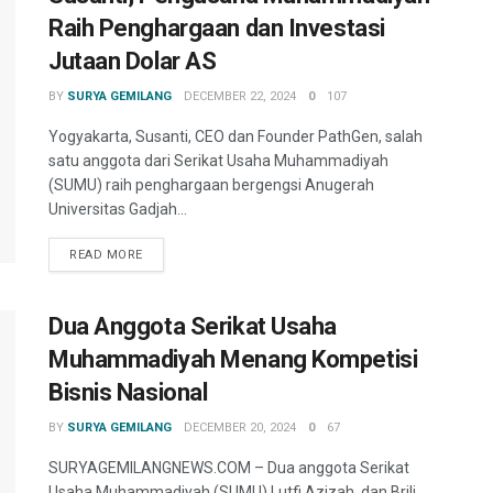
Raih Penghargaan dan Investasi
Jutaan Dolar AS
BY
SURYA GEMILANG
DECEMBER 22, 2024
0
107
Yogyakarta, Susanti, CEO dan Founder PathGen, salah
satu anggota dari Serikat Usaha Muhammadiyah
(SUMU) raih penghargaan bergengsi Anugerah
Universitas Gadjah...
READ MORE
Dua Anggota Serikat Usaha
Muhammadiyah Menang Kompetisi
Bisnis Nasional
BY
SURYA GEMILANG
DECEMBER 20, 2024
0
67
SURYAGEMILANGNEWS.COM – Dua anggota Serikat
Usaha Muhammadiyah (SUMU) Lutfi Azizah, dan Brili