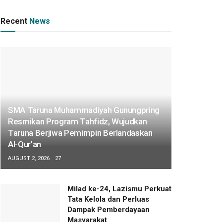
Recent
News
SMA Taruna Muhammadiyah Gunungpring
Resmikan Program Tahfidz, Wujudkan
Taruna Berjiwa Pemimpin Berlandaskan
Al-Qur’an
AUGUST 2, 2026
27
Milad ke-24, Lazismu Perkuat
Tata Kelola dan Perluas
Dampak Pemberdayaan
Masyarakat