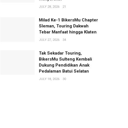
JULY 28, 2026
21
Milad Ke-1 BikersMu Chapter
Sleman, Touring Dakwah
Tebar Manfaat hingga Klaten
JULY 27, 2026
34
Tak Sekadar Touring,
BikersMu Sulteng Kembali
Dukung Pendidikan Anak
Pedalaman Batui Selatan
JULY 18, 2026
30