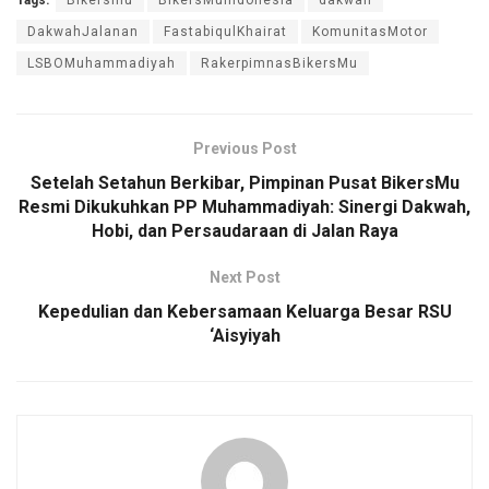
Tags:
Bikersmu
BikersMuIndonesia
dakwah
DakwahJalanan
FastabiqulKhairat
KomunitasMotor
LSBOMuhammadiyah
RakerpimnasBikersMu
Previous Post
Setelah Setahun Berkibar, Pimpinan Pusat BikersMu
Resmi Dikukuhkan PP Muhammadiyah: Sinergi Dakwah,
Hobi, dan Persaudaraan di Jalan Raya
Next Post
Kepedulian dan Kebersamaan Keluarga Besar RSU
‘Aisyiyah