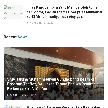
Inilah Penggembira Yang Memperoleh Rumah
dan Motor, Hadiah Utama Door prize Muktamar
ke 48 Muhammadiyah dan Aisyiyah.
NOVEMBER 21, 2022
Recent
News
SMA Taruna Muhammadiyah Gunungpring Resmikan
Program Tahfidz, Wujudkan Taruna Berjiwa Pemimpin
Berlandaskan Al-Qur’an
AUGUST 2, 2026
27
Milad ke-24, Lazismu Perkuat Tata Kelola dan