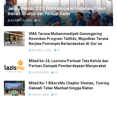
Jelang Pemilu 2029, PAN Kabupaten Magelang Fokus
Benahi Struktur dan Perkuat Kader
AUGUST 10, 2026
14
SMA Taruna Muhammadiyah Gunungpring
Resmikan Program Tahfidz, Wujudkan Taruna
Berjiwa Pemimpin Berlandaskan Al-Qur’an
AUGUST 2, 2026
31
Milad ke-24, Lazismu Perkuat Tata Kelola dan
Perluas Dampak Pemberdayaan Masyarakat
JULY 28, 2026
26
Milad Ke-1 BikersMu Chapter Sleman, Touring
Dakwah Tebar Manfaat hingga Klaten
JULY 27, 2026
39