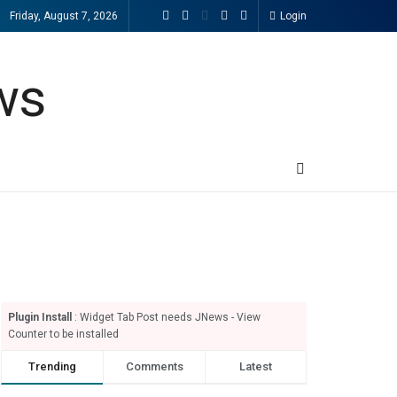
Friday, August 7, 2026
Login
Plugin Install
: Widget Tab Post needs JNews - View
Counter to be installed
Trending
Comments
Latest