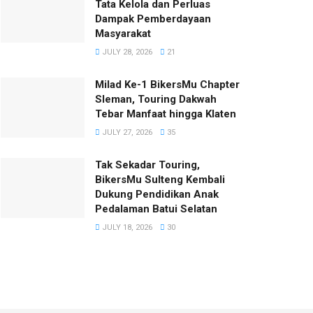
Tata Kelola dan Perluas
Dampak Pemberdayaan
Masyarakat
JULY 28, 2026
21
Milad Ke-1 BikersMu Chapter
Sleman, Touring Dakwah
Tebar Manfaat hingga Klaten
JULY 27, 2026
35
Tak Sekadar Touring,
BikersMu Sulteng Kembali
Dukung Pendidikan Anak
Pedalaman Batui Selatan
JULY 18, 2026
30