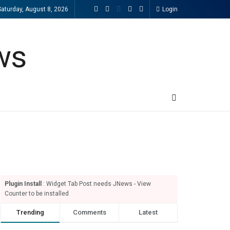
Saturday, August 8, 2026
Login
Plugin Install
: Widget Tab Post needs JNews - View
Counter to be installed
Trending
Comments
Latest