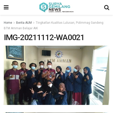
Home
Berita AUM
Tingkatlan Kualitas Lulusan, Polimmag Gandeng
BTM Amman Belajar AIK
IMG-20211112-WA0021