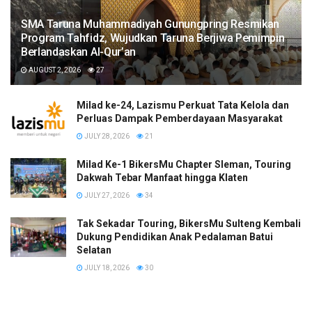
SMA Taruna Muhammadiyah Gunungpring Resmikan
Program Tahfidz, Wujudkan Taruna Berjiwa Pemimpin
Berlandaskan Al-Qur’an
AUGUST 2, 2026
27
Milad ke-24, Lazismu Perkuat Tata Kelola dan
Perluas Dampak Pemberdayaan Masyarakat
JULY 28, 2026
21
Milad Ke-1 BikersMu Chapter Sleman, Touring
Dakwah Tebar Manfaat hingga Klaten
JULY 27, 2026
34
Tak Sekadar Touring, BikersMu Sulteng Kembali
Dukung Pendidikan Anak Pedalaman Batui
Selatan
JULY 18, 2026
30