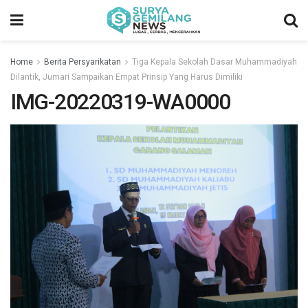
Home
Berita Persyarikatan
Tiga Kepala Sekolah Dasar Muhammadiyah
Dilantik, Jumari Sampaikan Empat Prinsip Yang Harus Dimiliki
IMG-20220319-WA0000