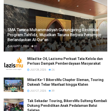
SMA Taruna Muhammadiyah Gunungpring Resmikan
Program Tahfidz, Wujudkan Taruna Berjiwa Pemimpin
Berlandaskan Al-Qur’an
AUGUST 2, 2026
31
Milad ke-24, Lazismu Perkuat Tata Kelola dan
Perluas Dampak Pemberdayaan Masyarakat
JULY 28, 2026
26
Milad Ke-1 BikersMu Chapter Sleman, Touring
Dakwah Tebar Manfaat hingga Klaten
JULY 27, 2026
39
Tak Sekadar Touring, BikersMu Sulteng Kembali
Dukung Pendidikan Anak Pedalaman Batui
Selatan