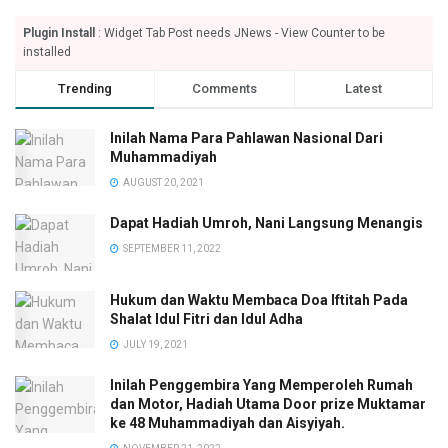
Plugin Install
: Widget Tab Post needs JNews - View Counter to be
installed
Trending
Comments
Latest
Inilah Nama Para Pahlawan Nasional Dari
Muhammadiyah
AUGUST 20, 2021
Dapat Hadiah Umroh, Nani Langsung Menangis
SEPTEMBER 11, 2022
Hukum dan Waktu Membaca Doa Iftitah Pada
Shalat Idul Fitri dan Idul Adha
JULY 19, 2021
Inilah Penggembira Yang Memperoleh Rumah
dan Motor, Hadiah Utama Door prize Muktamar
ke 48 Muhammadiyah dan Aisyiyah.