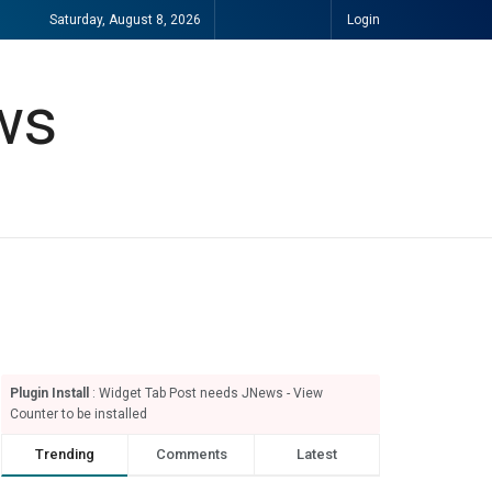
Saturday, August 8, 2026
Login
Plugin Install
: Widget Tab Post needs JNews - View
Counter to be installed
Trending
Comments
Latest