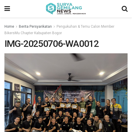
Home
Berita Persyarikatan
Pengukuhan & Temu Calon Member
BikersMu Chapter Kabupaten Bogor
IMG-20250706-WA0012