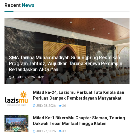
Recent
News
SMA Taruna Muhammadiyah Gunungpring Resmikan
Program Tahfidz, Wujudkan Taruna Berjiwa Pemimpin
Berlandaskan Al-Qur’an
AUGUST 2, 2026
31
Milad ke-24, Lazismu Perkuat Tata Kelola dan
Perluas Dampak Pemberdayaan Masyarakat
JULY 28, 2026
26
Milad Ke-1 BikersMu Chapter Sleman, Touring
Dakwah Tebar Manfaat hingga Klaten
JULY 27, 2026
39