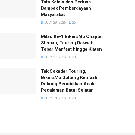
Tata Kelola dan Perluas
Dampak Pemberdayaan
Masyarakat
JULY 28, 2026
25
Milad Ke-1 BikersMu Chapter
Sleman, Touring Dakwah
Tebar Manfaat hingga Klaten
JULY 27, 2026
39
Tak Sekadar Touring,
BikersMu Sulteng Kembali
Dukung Pendidikan Anak
Pedalaman Batui Selatan
JULY 18, 2026
30