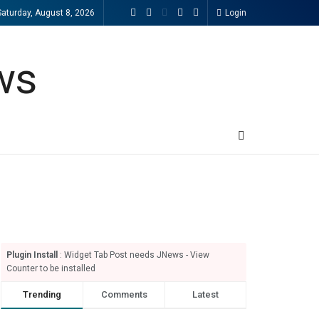
Saturday, August 8, 2026
Login
Plugin Install
: Widget Tab Post needs JNews - View
Counter to be installed
Trending
Comments
Latest