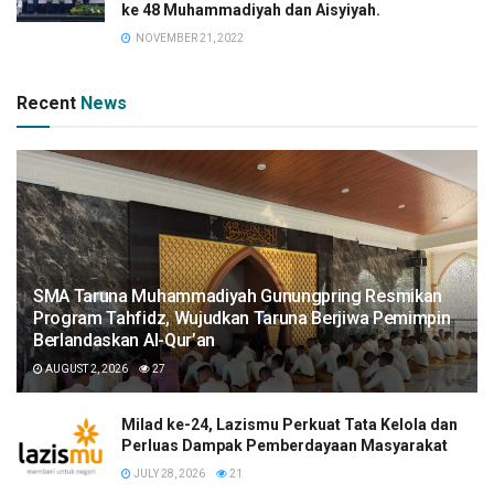
ke 48 Muhammadiyah dan Aisyiyah.
NOVEMBER 21, 2022
Recent
News
SMA Taruna Muhammadiyah Gunungpring Resmikan
Program Tahfidz, Wujudkan Taruna Berjiwa Pemimpin
Berlandaskan Al-Qur’an
AUGUST 2, 2026
27
Milad ke-24, Lazismu Perkuat Tata Kelola dan
Perluas Dampak Pemberdayaan Masyarakat
JULY 28, 2026
21