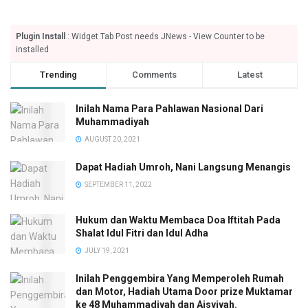
Plugin Install
: Widget Tab Post needs JNews - View Counter to be
installed
Trending
Comments
Latest
Inilah Nama Para Pahlawan Nasional Dari
Muhammadiyah
AUGUST 20, 2021
Dapat Hadiah Umroh, Nani Langsung Menangis
SEPTEMBER 11, 2022
Hukum dan Waktu Membaca Doa Iftitah Pada
Shalat Idul Fitri dan Idul Adha
JULY 19, 2021
Inilah Penggembira Yang Memperoleh Rumah
dan Motor, Hadiah Utama Door prize Muktamar
ke 48 Muhammadiyah dan Aisyiyah.