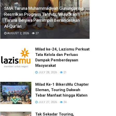
SMA Taruna Muhammadiyah Gunungpring
Resmikan Program Tahfidz, Wujudkan
Taruna Berjiwa Pemimpin Berlandaskan
Al-Qur’an
AUGUST 2, 2026
27
Milad ke-24, Lazismu Perkuat
Tata Kelola dan Perluas
Dampak Pemberdayaan
Masyarakat
JULY 28, 2026
21
Milad Ke-1 BikersMu Chapter
Sleman, Touring Dakwah
Tebar Manfaat hingga Klaten
JULY 27, 2026
34
Tak Sekadar Touring,