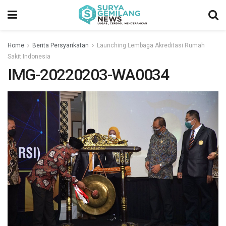
Home
Berita Persyarikatan
Launching Lembaga Akreditasi Rumah
Sakit Indonesia
IMG-20220203-WA0034