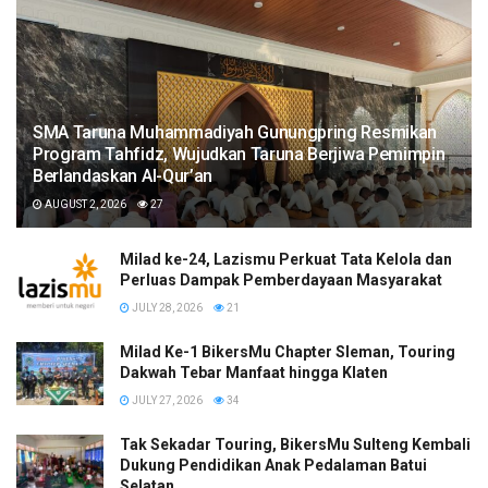
SMA Taruna Muhammadiyah Gunungpring Resmikan
Program Tahfidz, Wujudkan Taruna Berjiwa Pemimpin
Berlandaskan Al-Qur’an
AUGUST 2, 2026
27
Milad ke-24, Lazismu Perkuat Tata Kelola dan
Perluas Dampak Pemberdayaan Masyarakat
JULY 28, 2026
21
Milad Ke-1 BikersMu Chapter Sleman, Touring
Dakwah Tebar Manfaat hingga Klaten
JULY 27, 2026
34
Tak Sekadar Touring, BikersMu Sulteng Kembali
Dukung Pendidikan Anak Pedalaman Batui
Selatan