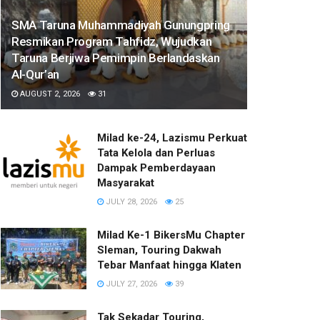
SMA Taruna Muhammadiyah Gunungpring
Resmikan Program Tahfidz, Wujudkan
Taruna Berjiwa Pemimpin Berlandaskan
Al-Qur’an
AUGUST 2, 2026
31
Milad ke-24, Lazismu Perkuat
Tata Kelola dan Perluas
Dampak Pemberdayaan
Masyarakat
JULY 28, 2026
25
Milad Ke-1 BikersMu Chapter
Sleman, Touring Dakwah
Tebar Manfaat hingga Klaten
JULY 27, 2026
39
Tak Sekadar Touring,