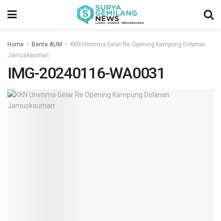
Home
Berita AUM
KKN Unimma Gelar Re Opening Kampung Dolanan
Jamuskauman
IMG-20240116-WA0031