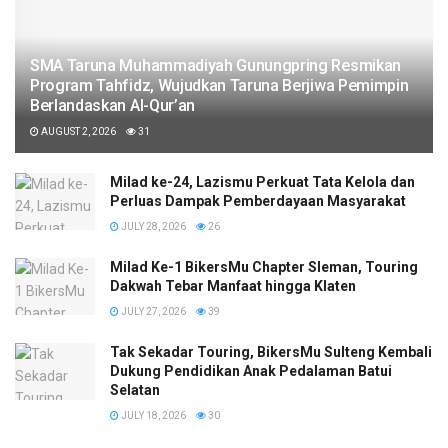
SMA Taruna Muhammadiyah Gunungpring Resmikan
Program Tahfidz, Wujudkan Taruna Berjiwa Pemimpin
Berlandaskan Al-Qur’an
AUGUST 2, 2026
31
Milad ke-24, Lazismu Perkuat Tata Kelola dan
Perluas Dampak Pemberdayaan Masyarakat
JULY 28, 2026
26
Milad Ke-1 BikersMu Chapter Sleman, Touring
Dakwah Tebar Manfaat hingga Klaten
JULY 27, 2026
39
Tak Sekadar Touring, BikersMu Sulteng Kembali
Dukung Pendidikan Anak Pedalaman Batui
Selatan
JULY 18, 2026
30