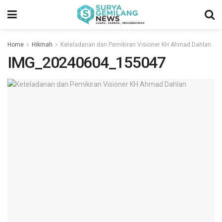
Home
Hikmah
Keteladanan dan Pemikiran Visioner KH Ahmad Dahlan
IMG_20240604_155047