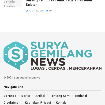
Dukung Pendidikan Anak Pedalaman Batui
Selatan
JULY 18, 2026
30
© 2021
suryagemilangnews
Navigate Site
Beranda
Berita
Artikel
Tentang Kami
Redaksi
Disclaimer
Kebijakan Privasi
Kontak