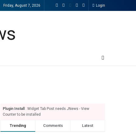
Friday, August 7, 2026
Login
Plugin Install
: Widget Tab Post needs JNews - View
Counter to be installed
Trending
Comments
Latest