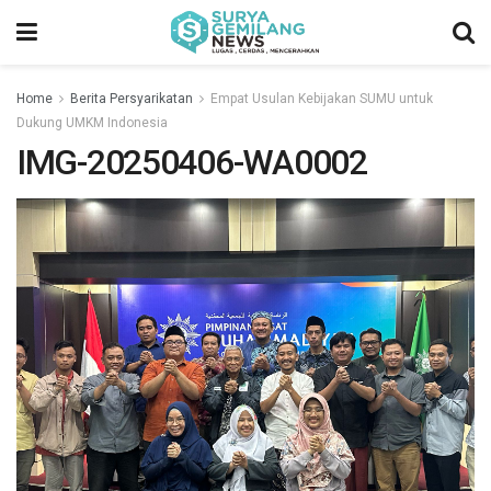
Home
Berita Persyarikatan
Empat Usulan Kebijakan SUMU untuk
Dukung UMKM Indonesia
IMG-20250406-WA0002