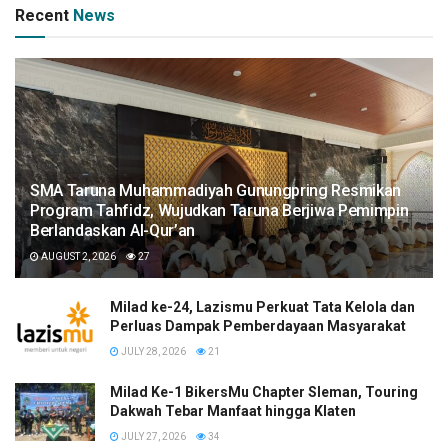
Recent
News
SMA Taruna Muhammadiyah Gunungpring Resmikan
Program Tahfidz, Wujudkan Taruna Berjiwa Pemimpin
Berlandaskan Al-Qur’an
AUGUST 2, 2026
27
Milad ke-24, Lazismu Perkuat Tata Kelola dan
Perluas Dampak Pemberdayaan Masyarakat
JULY 28, 2026
21
Milad Ke-1 BikersMu Chapter Sleman, Touring
Dakwah Tebar Manfaat hingga Klaten
JULY 27, 2026
34