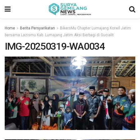
Home
Berita Persyarikatan
BikersMu Chapter Lumajang Korwil Jatim
bersama Lazismu Kab. Lumajang Jatim Aksi Berbagi di Gucialit
IMG-20250319-WA0034