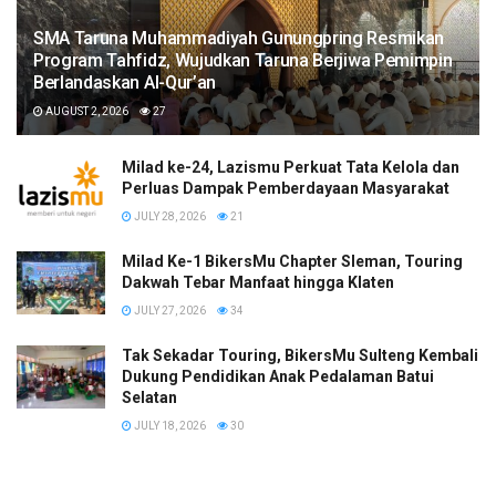
SMA Taruna Muhammadiyah Gunungpring Resmikan
Program Tahfidz, Wujudkan Taruna Berjiwa Pemimpin
Berlandaskan Al-Qur’an
AUGUST 2, 2026
27
Milad ke-24, Lazismu Perkuat Tata Kelola dan
Perluas Dampak Pemberdayaan Masyarakat
JULY 28, 2026
21
Milad Ke-1 BikersMu Chapter Sleman, Touring
Dakwah Tebar Manfaat hingga Klaten
JULY 27, 2026
34
Tak Sekadar Touring, BikersMu Sulteng Kembali
Dukung Pendidikan Anak Pedalaman Batui
Selatan
JULY 18, 2026
30