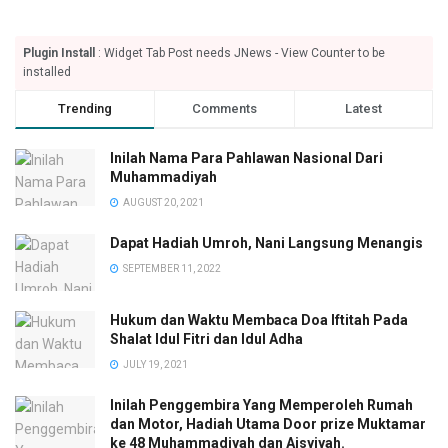
Plugin Install
: Widget Tab Post needs JNews - View Counter to be
installed
Trending
Comments
Latest
Inilah Nama Para Pahlawan Nasional Dari
Muhammadiyah
AUGUST 20, 2021
Dapat Hadiah Umroh, Nani Langsung Menangis
SEPTEMBER 11, 2022
Hukum dan Waktu Membaca Doa Iftitah Pada
Shalat Idul Fitri dan Idul Adha
JULY 19, 2021
Inilah Penggembira Yang Memperoleh Rumah
dan Motor, Hadiah Utama Door prize Muktamar
ke 48 Muhammadiyah dan Aisyiyah.