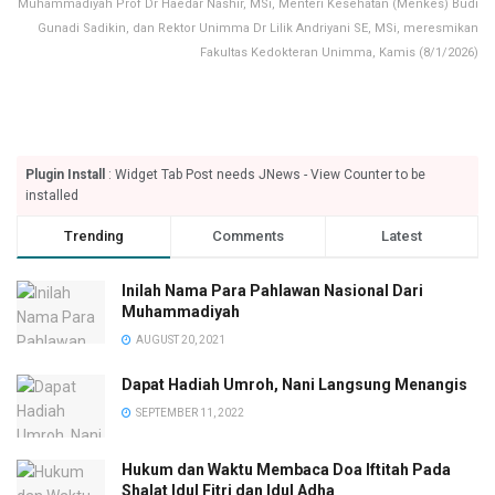
Muhammadiyah Prof Dr Haedar Nashir, MSi, Menteri Kesehatan (Menkes) Budi
Gunadi Sadikin, dan Rektor Unimma Dr Lilik Andriyani SE, MSi, meresmikan
Fakultas Kedokteran Unimma, Kamis (8/1/2026)
Plugin Install
: Widget Tab Post needs JNews - View Counter to be
installed
Trending
Comments
Latest
Inilah Nama Para Pahlawan Nasional Dari
Muhammadiyah
AUGUST 20, 2021
Dapat Hadiah Umroh, Nani Langsung Menangis
SEPTEMBER 11, 2022
Hukum dan Waktu Membaca Doa Iftitah Pada
Shalat Idul Fitri dan Idul Adha