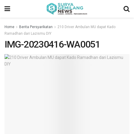
Home
Berita Persyarikatan
210 Driver Ambulan MU dapat Kado
Ramadhan dari Lazismu DIY
IMG-20230416-WA0051